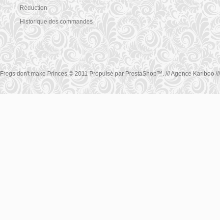
Réduction
Historique des commandes
Frogs don't make Princes © 2011 Propulsé par
PrestaShop
™.
/// Agence Kariboo ///