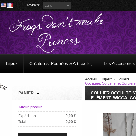
Devises:
Bijoux
Créatures, Poupées & Art textile,
Les Accessoires
Accueil
Bijoux
Colliers
>
>
>
Gothique, Sorcellerie, Sorcière
PANIER
COLLIER OCCULTE SY
ELÉMENT, WICCA, G
Aucun produit
Expédition
0,00 €
Total
0,00 €