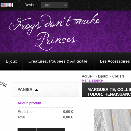
Devises:
Bijoux
Créatures, Poupées & Art textile,
Les Accessoires
Accueil
Bijoux
Colliers
>
>
>
Renaissance
PANIER
MARGUERITE, COLLI
TUDOR, RENAISSAN
Aucun produit
Expédition
0,00 €
Total
0,00 €